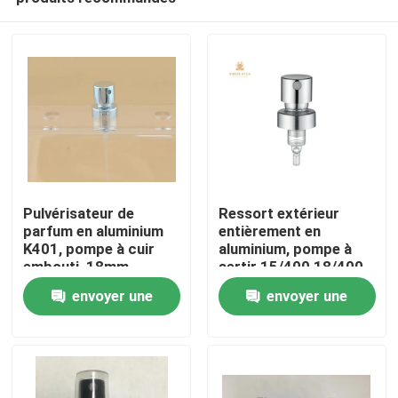
Pulvérisateur de
Ressort extérieur
parfum en aluminium
entièrement en
K401, pompe à cuir
aluminium, pompe à
embouti, 18mm,
sertir 15/400 18/400
À la maison
20mm, brume fine
20/400 K403
envoyer une
envoyer une
demande
demande
Produits
À propos de nous