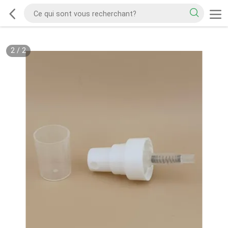
2
/
2