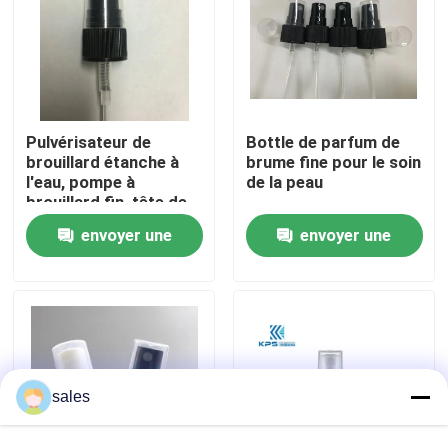
Visite de l'usine
Contrôle de qualité
Pulvérisateur de
Bottle de parfum de
brouillard étanche à
brume fine pour le soin
l'eau, pompe à
de la peau
Nous contacter
brouillard fin, tête de
pulvérisateur
envoyer une
envoyer une
polyvalente,
Nouvelles
réutilisable K304
demande
demande
Les affaires
Pulvérisateur de pompe de parfum
sales
Pulvérisateur de pompe de déclencheur