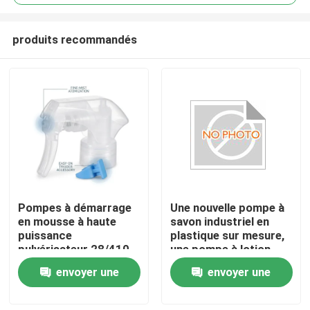
produits recommandés
Pompes à démarrage
Une nouvelle pompe à
À la maison
en mousse à haute
savon industriel en
puissance
plastique sur mesure,
pulvérisateur 28/410
une pompe à lotion
Produits
Dispensateur de
K201-4
envoyer une
envoyer une
mousse en crème
riche pour produits de
demande
demande
nettoyage de carreaux
À propos de nous