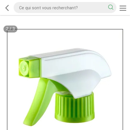
2
/
3