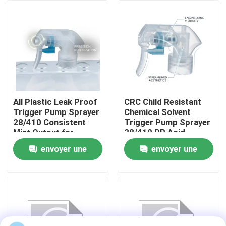
de salle de bain
Visite de l'usine
Contrôle de qualité
Nous contacter
All Plastic Leak Proof
CRC Child Resistant
Trigger Pump Sprayer
Chemical Solvent
28/410 Consistent
Trigger Pump Sprayer
Nouvelles
Mist Output for
28/410 PP Acid
Household Cleaning
Resistant for
envoyer une
envoyer une
Bottles
Industrial Cleaning
Les affaires
demande
demande
Pulvérisateur de pompe de parfum
Pulvérisateur de pompe de déclencheur