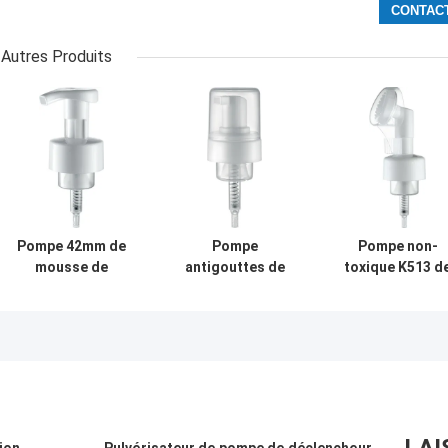
Autres Produits
Pompe 42mm de
Pompe
Pompe non-
mousse de
antigouttes de
toxique K513 d
plastique du
mousse de savon
mousse en
savon K516
liquide de PE,
plastique
multifonctionnels
pompe K515
recyclable pour 
pour des
crème universelle
lavage de visag
cosmétiques
avec le chapeau