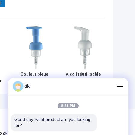
Couleur bleue
Alcali réutilisable
e
étanche
de la mousse
kiki
multifonctionnelle
K511 en plastique
en plastique de
de pompe de
le
mousse de LDPE
distributeur
e
K512 de pompe
antigouttes de
8:31 PM
liquide de
savon résistant
distributeur
Good day, what product are you looking 
for?