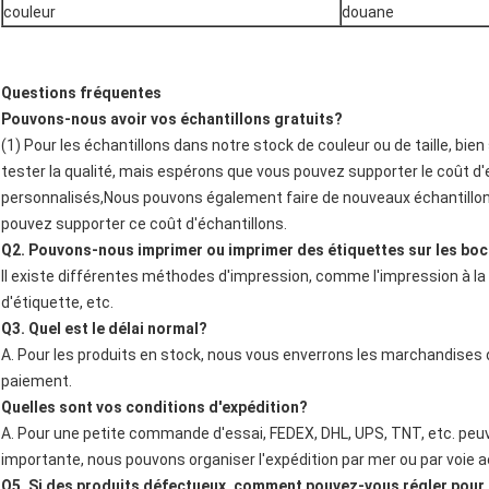
couleur
douane
Questions fréquentes
Pouvons-nous avoir vos échantillons gratuits?
(1) Pour les échantillons dans notre stock de couleur ou de taille, bie
tester la qualité, mais espérons que vous pouvez supporter le coût d'e
personnalisés,Nous pouvons également faire de nouveaux échantill
pouvez supporter ce coût d'échantillons.
Q2. Pouvons-nous imprimer ou imprimer des étiquettes sur les bo
Il existe différentes méthodes d'impression, comme l'impression à la 
d'étiquette, etc.
Q3. Quel est le délai normal?
A. Pour les produits en stock, nous vous enverrons les marchandises d
paiement.
Quelles sont vos conditions d'expédition?
A. Pour une petite commande d'essai, FEDEX, DHL, UPS, TNT, etc. peu
importante, nous pouvons organiser l'expédition par mer ou par voie a
Q5. Si des produits défectueux, comment pouvez-vous régler pour