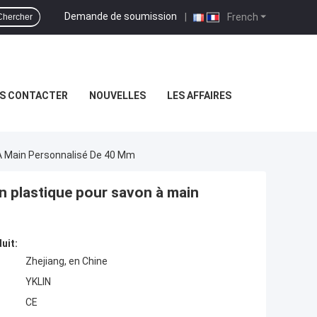
Demande de soumission
|
French
Chercher
S CONTACTER
NOUVELLES
LES AFFAIRES
À Main Personnalisé De 40 Mm
n plastique pour savon à main
uit:
Zhejiang, en Chine
YKLIN
CE