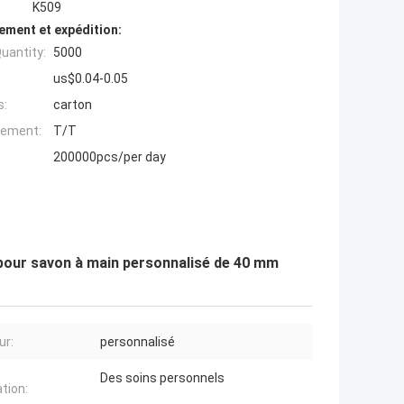
K509
ement et expédition:
uantity:
5000
us$0.04-0.05
s:
carton
iement:
T/T
200000pcs/per day
 pour savon à main personnalisé de 40 mm
ur:
personnalisé
Des soins personnels
ation: