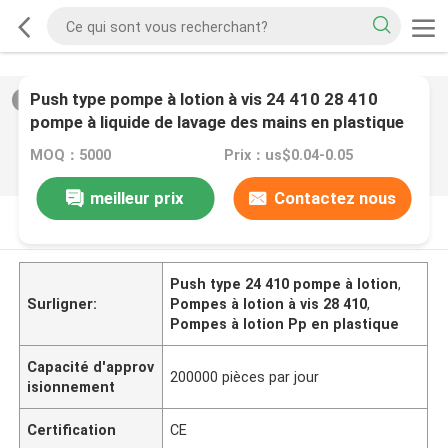
Push type pompe à lotion à vis 24 410 28 410
2
/
0
pompe à liquide de lavage des mains en plastique
en PP
MOQ：5000
Prix：us$0.04-0.05
meilleur prix
Contactez nous
DESCRIPTION DE PRODUIT
Push type 24 410 pompe à lotion
,
Surligner:
Pompes à lotion à vis 28 410
,
Pompes à lotion Pp en plastique
Capacité d'approv
200000 pièces par jour
isionnement
Certification
CE