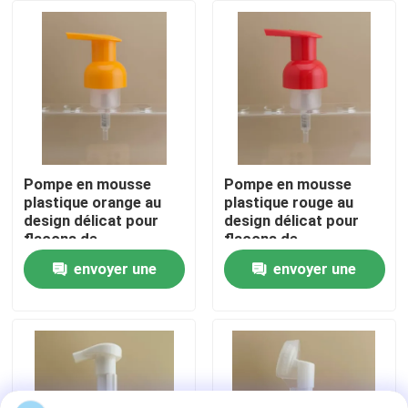
Visite de l'usine
Contrôle de qualité
Nous contacter
Pompe en mousse
Pompe en mousse
plastique orange au
plastique rouge au
design délicat pour
design délicat pour
Nouvelles
flacons de
flacons de
shampooing
shampooing
envoyer une
envoyer une
Les affaires
demande
demande
Pulvérisateur de pompe de parfum
Pulvérisateur de pompe de déclencheur