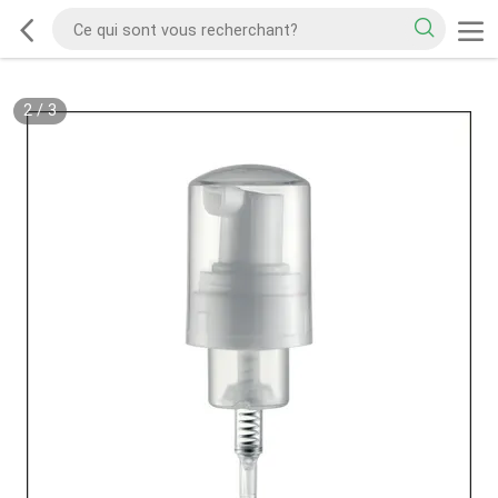
2
/
3