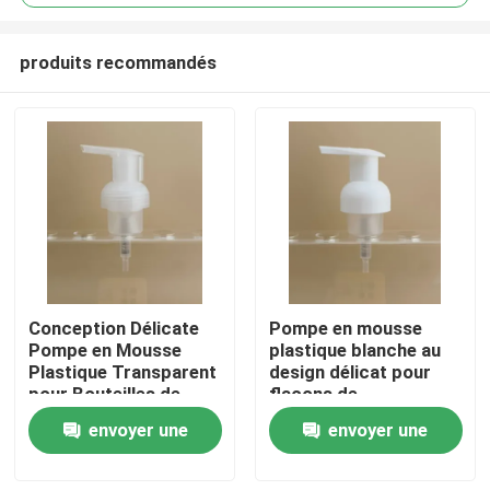
produits recommandés
Conception Délicate
Pompe en mousse
À la maison
Pompe en Mousse
plastique blanche au
Plastique Transparent
design délicat pour
pour Bouteilles de
flacons de
Produits
Shampooing
shampooing
envoyer une
envoyer une
demande
demande
À propos de nous