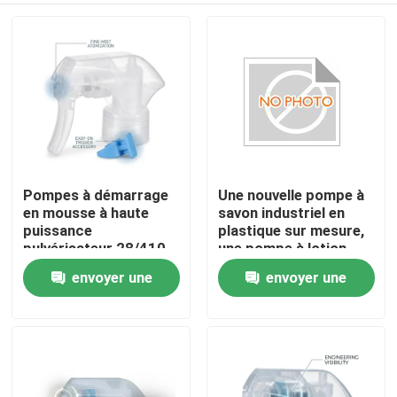
Pompes à démarrage
Une nouvelle pompe à
en mousse à haute
savon industriel en
puissance
plastique sur mesure,
pulvérisateur 28/410
une pompe à lotion
Dispensateur de
K201-4
envoyer une
envoyer une
À la maison
mousse en crème
riche pour produits de
demande
demande
nettoyage de carreaux
Produits
de salle de bain
À propos de nous