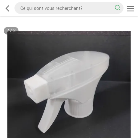
2
/
2