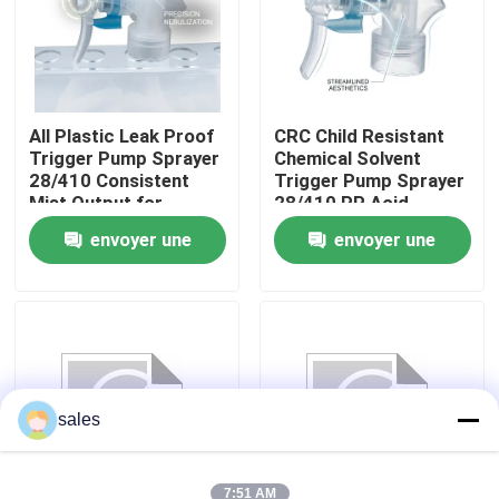
Visite de l'usine
Contrôle de qualité
All Plastic Leak Proof
CRC Child Resistant
Trigger Pump Sprayer
Chemical Solvent
28/410 Consistent
Trigger Pump Sprayer
Mist Output for
28/410 PP Acid
Nous contacter
Household Cleaning
Resistant for
envoyer une
envoyer une
Bottles
Industrial Cleaning
Nouvelles
demande
demande
Les affaires
Pulvérisateur de pompe de parfum
sales
Pulvérisateur de pompe de déclencheur
7:51 AM