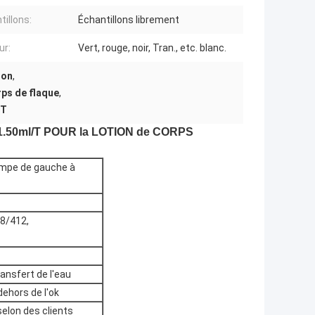
tillons:
Échantillons librement
ur:
Vert, rouge, noir, Tran., etc. blanc.
ion
,
rps de flaque
,
/T
0ml/T POUR la LOTION de CORPS
pompe de gauche à
8/412,
ransfert de l'eau
dehors de l'ok
selon des clients