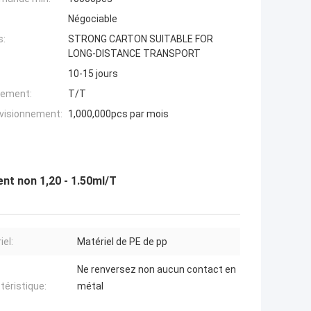
Négociable
s:
STRONG CARTON SUITABLE FOR
LONG-DISTANCE TRANSPORT
10-15 jours
iement:
T/T
ovisionnement:
1,000,000pcs par mois
nt non 1,20 - 1.50ml/T
iel:
Matériel de PE de pp
Ne renversez non aucun contact en
téristique:
métal