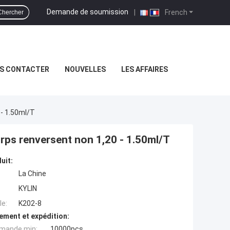
Demande de soumission
|
French
Chercher
S CONTACTER
NOUVELLES
LES AFFAIRES
- 1.50ml/T
rps renversent non 1,20 - 1.50ml/T
uit:
La Chine
KYLIN
e:
K202-8
ement et expédition:
mande min:
10000pcs