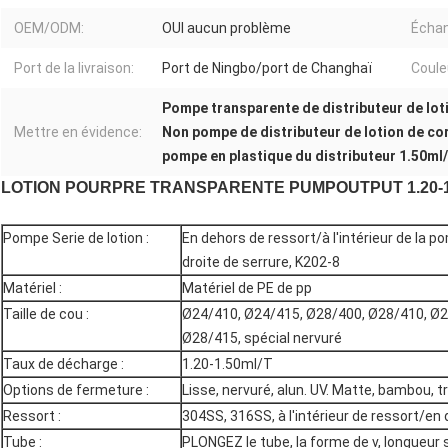
OEM/ODM:
OUI aucun problème
Échan
Port de la livraison:
Port de Ningbo/port de Changhaï
Coule
Pompe transparente de distributeur de lot
Mettre en évidence:
Non pompe de distributeur de lotion de co
pompe en plastique du distributeur 1.50ml
LOTION POURPRE TRANSPARENTE PUMPOUTPUT 1.20-1.5
Pompe Serie de lotion :
En dehors de ressort/à l'intérieur de la 
droite de serrure, K202-8
Matériel :
Matériel de PE de pp
Taille de cou :
Ø24/410, Ø24/415, Ø28/400, Ø28/410, Ø2
Ø28/415, spécial nervuré
Taux de décharge :
1.20-1.50ml/T
Options de fermeture :
Lisse, nervuré, alun. UV. Matte, bambou, t
Ressort :
304SS, 316SS, à l'intérieur de ressort/en 
Tube :
PLONGEZ le tube, la forme de v, longueur 