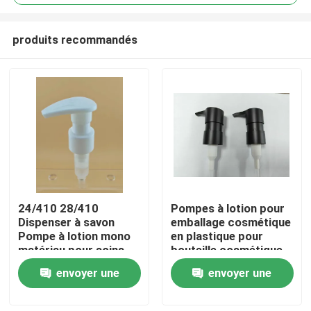
produits recommandés
24/410 28/410
Pompes à lotion pour
À la maison
Dispenser à savon
emballage cosmétique
Pompe à lotion mono
en plastique pour
matériau pour soins
bouteille cosmétique
Produits
personnels
envoyer une
envoyer une
demande
demande
À propos de nous