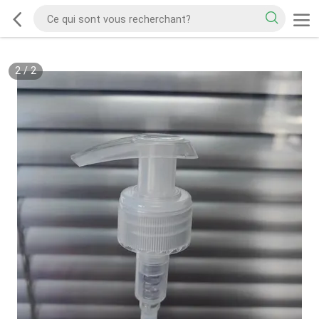
2
/
2