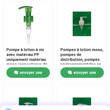
Visite de l'usine
Contrôle de qualité
Nous contacter
Pompe à lotion à vis
Pompes à lotion mono,
avec matériau PP
pompes de
uniquement matériau
distribution, pompes
Nouvelles
mono respectueux de
environnementales en
l'environnement
plastique tout en PP,
envoyer une
envoyer une
pompes à bouteilles à
Les affaires
ressort
demande
demande
Pulvérisateur de pompe de parfum
Pulvérisateur de pompe de déclencheur