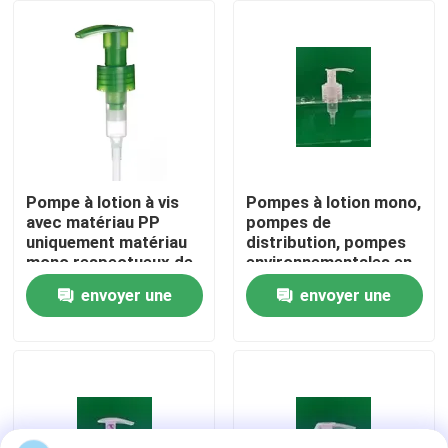
Pompe à lotion à vis
Pompes à lotion mono,
avec matériau PP
pompes de
uniquement matériau
distribution, pompes
mono respectueux de
environnementales en
l'environnement
plastique tout en PP,
envoyer une
envoyer une
pompes à bouteilles à
À la maison
ressort
demande
demande
Produits
À propos de nous