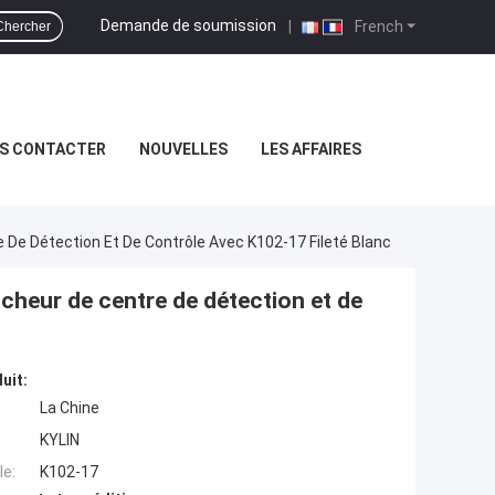
Demande de soumission
|
French
Chercher
S CONTACTER
NOUVELLES
LES AFFAIRES
 De Détection Et De Contrôle Avec K102-17 Fileté Blanc
ncheur de centre de détection et de
uit:
La Chine
KYLIN
e:
K102-17