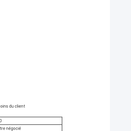
ins du client
0
tre négocié