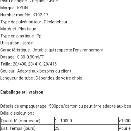
Point d'origine : Zhejiang, Chine
Marque : KYLIN
Number modèle : K102-17
Type de pulvérisateur : Déclencheur
Matériel : Plastique
Type en plastique : Pp
Utilisation : Jardin
Caractéristique : Jetable, qui respecte l'environnement
Dosage : 0.80-0.90ml/T
Taille : 28/400, 28/410, 28/415
Couleur : Adapté aux besoins du client
Longueur de tube : Dépendez de votre choix
Emballage et livraison
Détails de empaquetage : 500pcs/carton ou peut être adapté aux beso
Délai d'exécution :
Quantité (morceaux)
1 - 10000
>1000
Est. Temps (jours)
25
Pour ê