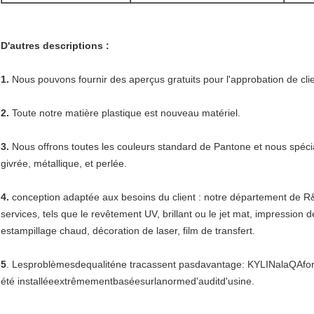
D'autres descriptions :
1.
Nous pouvons fournir des aperçus gratuits pour l'approbation de clie
2.
Toute notre matière plastique est nouveau matériel.
3.
Nous offrons toutes les couleurs standard de Pantone et nous spécia
givrée, métallique, et perlée.
4.
conception adaptée aux besoins du client : notre département de R&D 
services, tels que le revêtement UV, brillant ou le jet mat, impression d
estampillage chaud, décoration de laser, film de transfert.
5
. Lesproblèmesdequaliténe tracassent pasdavantage: KYLINalaQAforte
été installéeextrêmementbaséesurlanormed'auditd'usine.