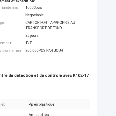
ement et expédition:
mande min:
10000pcs
Négociable
ge:
CARTON FORT APPROPRIÉ AU
TRANSPORT DE FOND
25 jours
iement:
T/T
ovisionnement:
200,000PCS PAR JOUR
entre de détection et de contrôle avec K102-17
iel:
Pp en plastique
Antigouttes