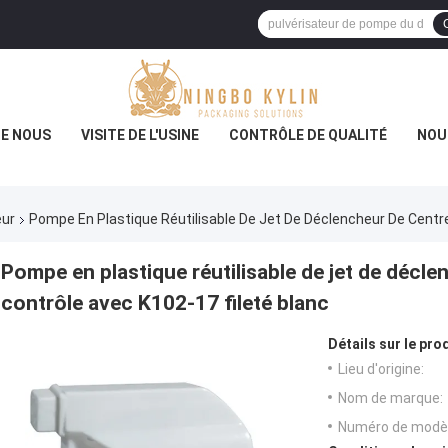
DE NOUS
VISITE DE L'USINE
CONTRÔLE DE QUALITÉ
NOU
eur
Pompe En Plastique Réutilisable De Jet De Déclencheur De Centre
Pompe en plastique réutilisable de jet de décle
contrôle avec K102-17 fileté blanc
Détails sur le prod
Lieu d'origine:
Nom de marque:
Numéro de modèl