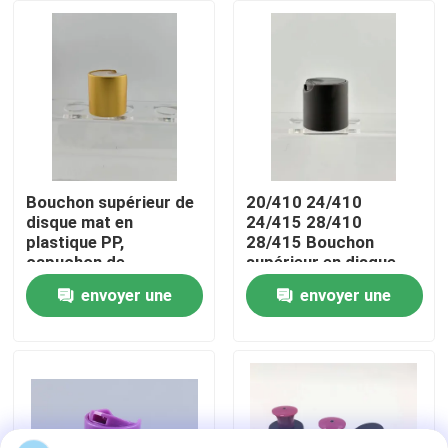
Visite de l'usine
Contrôle de qualité
Nous contacter
Bouchon supérieur de
20/410 24/410
disque mat en
24/415 28/410
plastique PP,
28/415 Bouchon
Nouvelles
capuchon de
supérieur en disque
fermeture supérieur
plastique pour
envoyer une
envoyer une
pour bouteille en
bouteille cosmétique
Les affaires
plastique
demande
demande
Pulvérisateur de pompe de parfum
Pulvérisateur de pompe de déclencheur