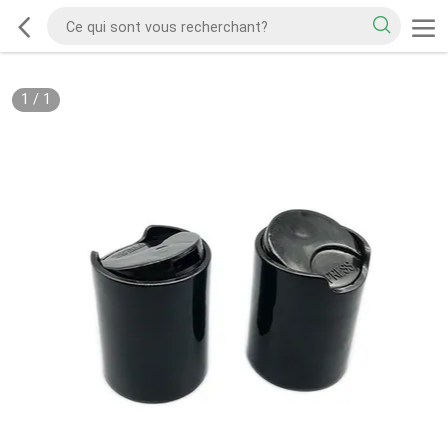
1
/
1