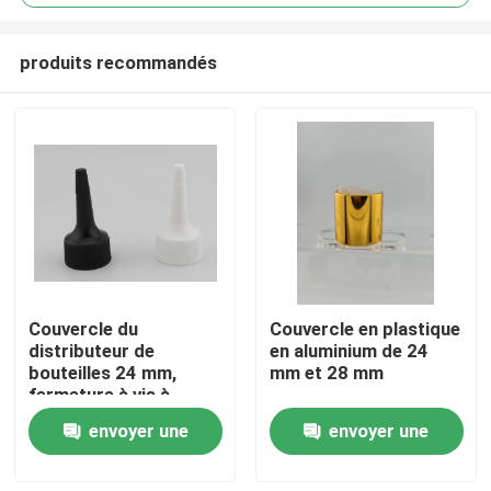
produits recommandés
Couvercle du
Couvercle en plastique
À la maison
distributeur de
en aluminium de 24
bouteilles 24 mm,
mm et 28 mm
fermeture à vis à
Produits
ruban blanc
envoyer une
envoyer une
demande
demande
À propos de nous