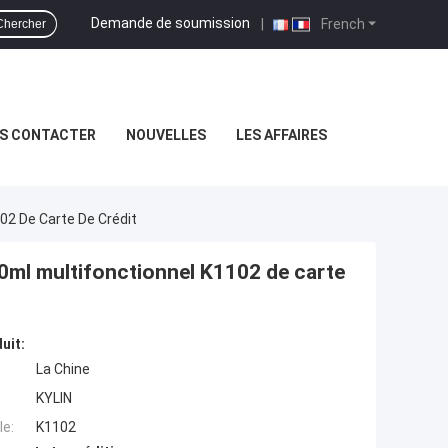
Demande de soumission
|
French
Chercher
S CONTACTER
NOUVELLES
LES AFFAIRES
02 De Carte De Crédit
0ml multifonctionnel K1102 de carte
uit:
La Chine
KYLIN
e:
K1102