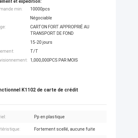
ement et expédition:
mande min:
10000pcs
Négociable
ge:
CARTON FORT APPROPRIÉ AU
TRANSPORT DE FOND
15-20 jours
iement:
T/T
ovisionnement:
1,000,000PCS PAR MOIS
ctionnel K1102 de carte de crédit
iel:
Pp en plastique
téristique:
Fortement scellé, aucune fuite