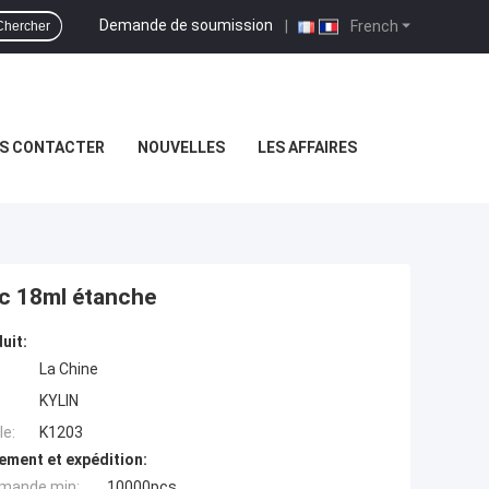
Demande de soumission
|
French
Chercher
S CONTACTER
NOUVELLES
LES AFFAIRES
ic 18ml étanche
uit:
La Chine
KYLIN
e:
K1203
ement et expédition:
mande min:
10000pcs