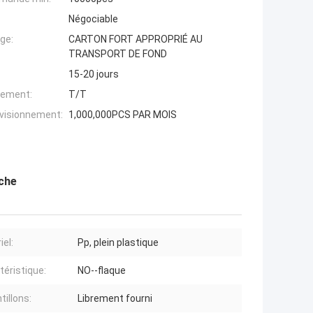
Négociable
ge:
CARTON FORT APPROPRIÉ AU
TRANSPORT DE FOND
15-20 jours
iement:
T/T
ovisionnement:
1,000,000PCS PAR MOIS
nche
iel:
Pp, plein plastique
téristique:
NO--flaque
tillons:
Librement fourni