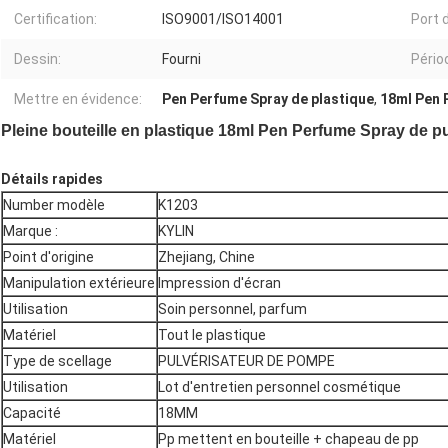
Certification:
ISO9001/ISO14001
Port d
Dessin:
Fourni
Pério
Mettre en évidence:
Pen Perfume Spray de plastique
,
18ml Pen 
Pleine bouteille en plastique 18ml Pen Perfume Spray de p
Détails rapides
Number modèle
K1203
Marque :
KYLIN
Point d'origine
Zhejiang, Chine
Manipulation extérieure
Impression d'écran
Utilisation
Soin personnel, parfum
Matériel
Tout le plastique
Type de scellage
PULVÉRISATEUR DE POMPE
Utilisation
Lot d'entretien personnel cosmétique
Capacité
18MM
Matériel
Pp mettent en bouteille + chapeau de pp