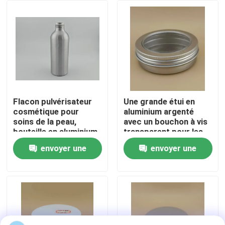
Visite de l'usine
Contrôle de qualité
Nous contacter
Flacon pulvérisateur
Une grande étui en
cosmétique pour
aluminium argenté
soins de la peau,
avec un bouchon à vis
Nouvelles
bouteille en aluminium
transparent pour les
de haute qualité
cosmétiques
envoyer une
envoyer une
Les affaires
demande
demande
Pulvérisateur de pompe de parfum
Pulvérisateur de pompe de déclencheur