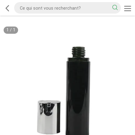
1
/
1