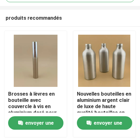
produits recommandés
Brosses à lèvres en
Nouvelles bouteilles en
À la maison
bouteille avec
aluminium argent clair
couvercle à vis en
de luxe de haute
aluminium doré pour
qualité bouteilles en
Produits
femmes
aluminium cosmétique
envoyer une
envoyer une
demande
demande
À propos de nous