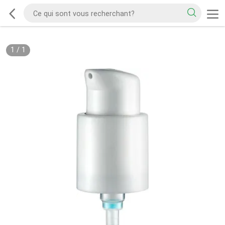
1
/
1