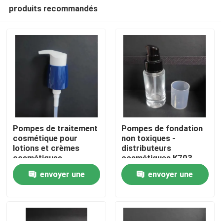
produits recommandés
Pompes de traitement
Pompes de fondation
cosmétique pour
non toxiques -
lotions et crèmes
distributeurs
À la maison
cosmétiques
cosmétiques K703
type Revlon
envoyer une
envoyer une
Produits
demande
demande
À propos de nous