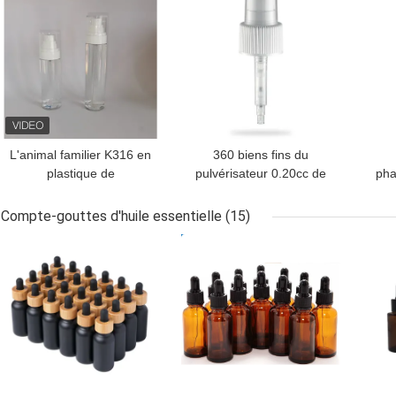
L'animal familier K316 en
360 biens fins du
plastique de
pulvérisateur 0.20cc de
pha
empaquetage
pompe de brume du
d
cosmétique met brume
degré K306 pour le
Compte-gouttes d'huile essentielle
(15)
en bouteille fine vide
parfum
mult
MEILLEUR PRIX
MEILLEUR PRIX
MEI
100ml 125ml de
protection solaire la
petite