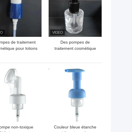
mpes de traitement
Des pompes de
métique pour lotions
traitement cosmétique
crèmes cosmétiques
protégées contre les
fuites et des échantillons
gratuits de soins du
LLEUR PRIX
MEILLEUR PRIX
visage.
ompe non-toxique
Couleur bleue étanche