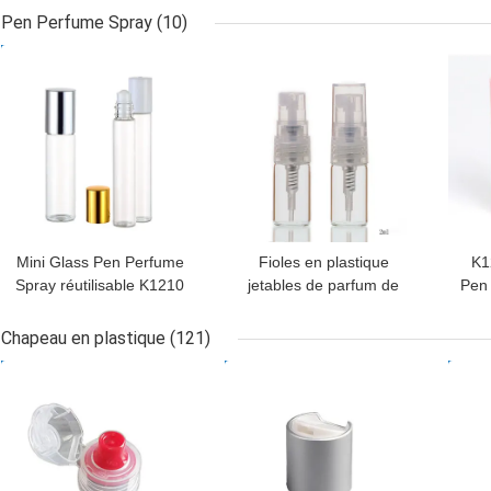
carte de crédit 50ml pour
parfum, bouteille de jet
Pen Perfume Spray
(10)
l'aseptisant de main
de taille de carte de
MEILLEUR PRIX
MEILLEUR PRIX
MEI
crédit K1108
Mini Glass Pen Perfume
Fioles en plastique
K1
Spray réutilisable K1210
jetables de parfum de
Pen
ultra très bien universel
dimension de
étan
l'échantillon, K1209 Mini
Chapeau en plastique
(121)
Perfume Bottle non-
MEILLEUR PRIX
MEILLEUR PRIX
MEI
toxique