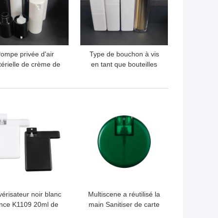
ompe privée d'air
Type de bouchon à vis
érielle de crème de
en tant que bouteilles
uteille de pompe de
privées d'air de
 15ML/30ML/50ML
distributeur pour la
crème 15ML/30ML/50ML
LLEUR PRIX
MEILLEUR PRIX
vérisateur noir blanc
Multiscene a réutilisé la
nce K1109 20ml de
main Sanitiser de carte
rte de crédit à plat
de crédit pulvérisent