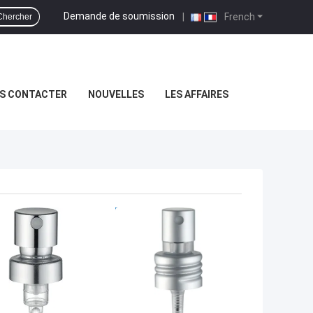
Demande de soumission
|
French
Chercher
S CONTACTER
NOUVELLES
LES AFFAIRES
LLEUR PRIX
MEILLEUR PRIX