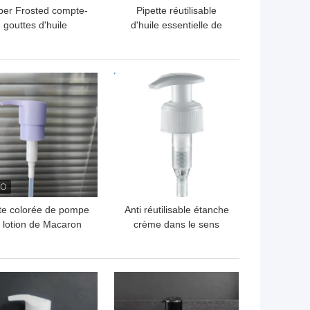
er Frosted compte-
Pipette réutilisable
gouttes d'huile
d'huile essentielle de
sentielle de 1 once
Multiscene, compte-
met les biens en
gouttes cosmétique non-
bouteille K1009
toxique de la bouteille
LLEUR PRIX
MEILLEUR PRIX
universels
K1008
te colorée de pompe
Anti réutilisable étanche
 lotion de Macaron
crème dans le sens
/410 24/410 pleine
horaire du dessus K203-
2 de distributeur de
pompe
LLEUR PRIX
MEILLEUR PRIX