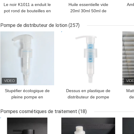
Le noir K1011 a enduit le
Huile essentielle vide
Amb
pot rond de bouteilles en
20ml 30ml 50ml de
verre du chapeau en
K1010 Amber Glass
es
bambou de compte-
Serum Dropper For
Pompe de distributeur de lotion
(257)
gouttes
MEILLEUR PRIX
MEILLEUR PRIX
MEI
Stupéfier écologique de
Dessus en plastique de
Mat
pleine pompe en
distributeur de pompe
de
plastique de lotion pour
d'OEM Multiscene,
28
réutiliser le matériel
K212-1 pompe multi de
Pompes cosmétiques de traitement
(18)
mono de seul PE de pp
lotion de la fonction
MEILLEUR PRIX
MEILLEUR PRIX
MEI
24mm