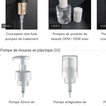
Conception anti-fuite
Pompes de produits de
Po
pompes de traitement
beauté OEM / ODM avec
cos
cosmétique corps en
conception anti-fuite
et 
aluminium échantillons
Pompe de mousse en plastique
(33)
libres K702-1
MEILLEUR PRIX
MEILLEUR PRIX
MEI
Pompe 42mm de
Pompe antigouttes de
P