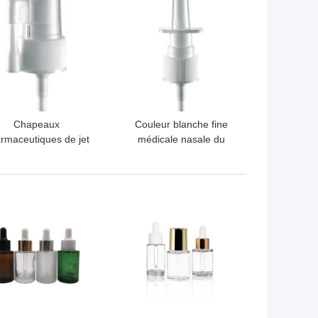
Chapeaux
Couleur blanche fine
rmaceutiques de jet
médicale nasale du
e brume de gorge,
pulvérisateur 0.13cc
dessus fin
K309 de pompe de
ifonctionnel de jet de
brume
LLEUR PRIX
MEILLEUR PRIX
brume de K310B