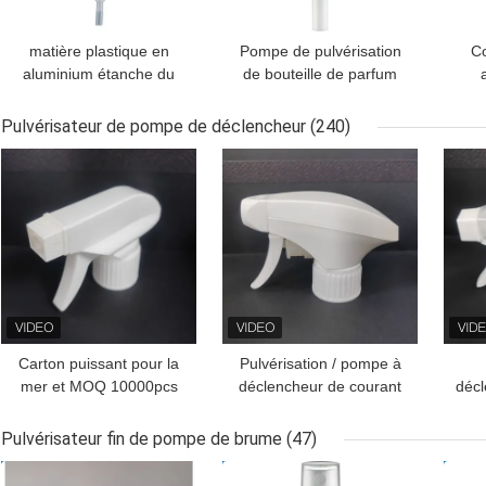
matière plastique en
Pompe de pulvérisation
Co
aluminium étanche du
de bouteille de parfum
pulvérisateur K406-1 de
anti-déversement du
pul
pompe de parfum de
pulvérisateur K405-2 de
po
Pulvérisateur de pompe de déclencheur
(240)
12/20mm
brouillard fin d'or durable
b
MEILLEUR PRIX
MEILLEUR PRIX
MEI
Carton puissant pour la
Pulvérisation / pompe à
mer et MOQ 10000pcs
déclencheur de courant
décl
Sprayer à démarreur
pulvérisateur B2B
PP 
Russie BPF Fermeture
Acheteurs Package
le
Pulvérisateur fin de pompe de brume
(47)
500pcs/carte
pe
MEILLEUR PRIX
MEILLEUR PRIX
MEI