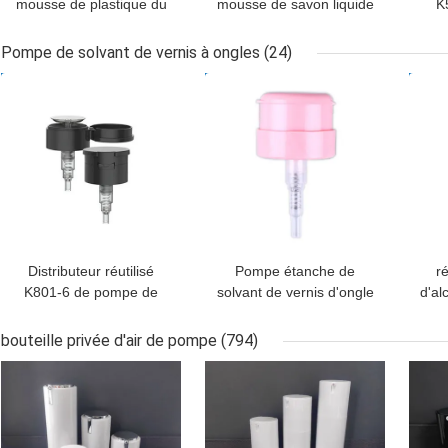
mousse de plastique du
mousse de savon liquide
K
savon K516
de PE, pompe K515
plas
multifonctionnels pour
crème universelle avec
l
Pompe de solvant de vernis à ongles
(24)
des cosmétiques
le chapeau
MEILLEUR PRIX
MEILLEUR PRIX
MEI
Distributeur réutilisé
Pompe étanche de
ré
K801-6 de pompe de
solvant de vernis d'ongle
d'al
solvant de vernis à
d'ODM, pompe de
po
ongles universel
distributeur de vernis à
v
bouteille privée d'air de pompe
(794)
ongles K801-7
MEILLEUR PRIX
MEILLEUR PRIX
MEI