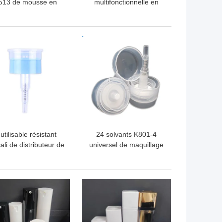
513 de mousse en
multifonctionnelle en
tique recyclable pour
plastique de mousse de
e lavage de visage
LDPE K512 de pompe
liquide de distributeur
LLEUR PRIX
MEILLEUR PRIX
utilisable résistant
24 solvants K801-4
cali de distributeur de
universel de maquillage
mpe de solvant de
de pompe de distributeur
ernis à ongles de
de pompe d'acétone de
0.50ml/T K801-5
28mm
LLEUR PRIX
MEILLEUR PRIX