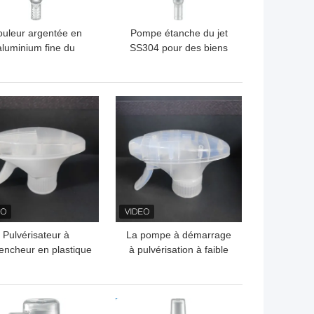
uleur argentée en
Pompe étanche du jet
aluminium fine du
SS304 pour des biens
vérisateur 0.10cc de
des bouteilles de parfum
mpe de parfum de
K405-1
rume d'ODM K403
LLEUR PRIX
MEILLEUR PRIX
Pulvérisateur à
La pompe à démarrage
encheur en plastique
à pulvérisation à faible
Sélection de toutes
MOQ avec 10000 pièces
s couleurs avec des
pour une manipulation
rformances fiables
facile
LLEUR PRIX
MEILLEUR PRIX