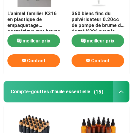
L'animal familier K316
360 biens fins du
en plastique de
pulvérisateur 0.20cc
empaquetage
de pompe de brume du
cosmétique met brume
degré K306 pour le
en bouteille fine vide
parfum
meilleur prix
meilleur prix
100ml 125ml de
protection solaire la
petite
Contact
Contact
Compte-gouttes d'huile essentielle
(15)