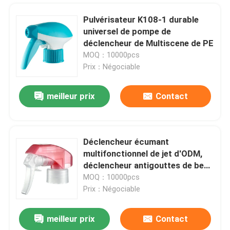
Pulvérisateur K108-1 durable
universel de pompe de
déclencheur de Multiscene de PE
MOQ：10000pcs
Prix：Négociable
meilleur prix
Contact
Déclencheur écumant
multifonctionnel de jet d'ODM,
À la maison
déclencheur antigouttes de bec
de pulvérisation pour la bouteille
MOQ：10000pcs
Prix：Négociable
Produits
meilleur prix
Contact
Pulvérisateur bleu de pompe de déclencheur de fonction multi universel pour la station de lavage
À propos de nous