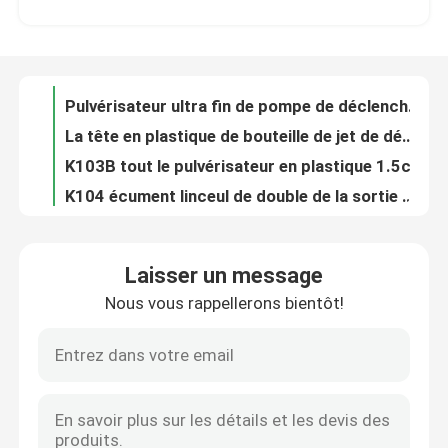
Pulvérisateur ultra fin de pompe de déclencheur de brume K106-1 résistant à l'usure pour des cosmétiques
La tête en plastique de bouteille de jet de déclencheur de Multiscene a réutilisé ultra très bien
Visite de l'usine
K103B tout le pulvérisateur en plastique 1.5cc de pompe de déclencheur a produit antigouttes multifonctionnel
K104 écument linceul de double de la sortie 1.20cc du pulvérisateur 28mm de pompe de déclencheur
Contrôle de qualité
Double tête de déclencheur de jet du linceul 1.5cc, déclencheur universel de bec de pulvérisation
Pompe antigouttes de rechange de savon d'ODM de pompe en plastique de distributeur pour la bouteille de lotion
Nous contacter
Biens multifonctionnels de lotion de distributeur de rechange en aluminium de pompe
Couleur rouge de 24mm de lotion de distributeur de fonction multi en plastique en bambou de pompe
Nouvelles
Anti réutilisable étanche crème dans le sens horaire du dessus K203-2 de distributeur de pompe
Laisser un message
Remplacement antigouttes de pompe de distributeur de savon liquide d'OEM étanche
Nous vous rappellerons bientôt!
Les affaires
L'anti dessus dans le sens horaire de pompe de lotion d'ODM, K203 a réutilisé le savon et la pompe de lotion
Dessus réutilisables de pompe de distributeur de savon de rechange de PE, pompes recyclables de lotion de K204 2CC
La pompe pratique de lotion de la vis 4CC, Multiscene savonnent des dessus de pompe de distributeur
Pulvérisateur de pompe de parfum
Pompe en plastique de distributeur de lotion de LDPE universelle pour le désinfectant
Matériel multi de LDPE de pompe de rechange de distributeur de lotion de savon de scène réutilisé
Pulvérisateur de pompe de déclencheur