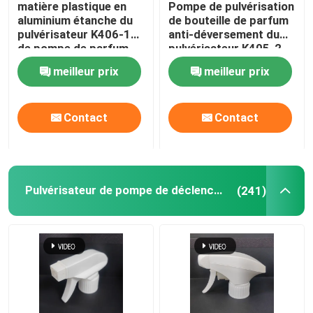
matière plastique en
Pompe de pulvérisation
aluminium étanche du
de bouteille de parfum
Pulvérisateur de carte de crédit
pulvérisateur K406-1
anti-déversement du
de pompe de parfum
pulvérisateur K405-2
de 12/20mm
de brouillard fin d'or
meilleur prix
meilleur prix
durable
Pen Perfume Spray
Contact
Contact
Chapeau en plastique
Bâtons de déodorant
Pulvérisateur de pompe de déclencheur
(241)
Pompe à crème en plastique
Bouteille en verre