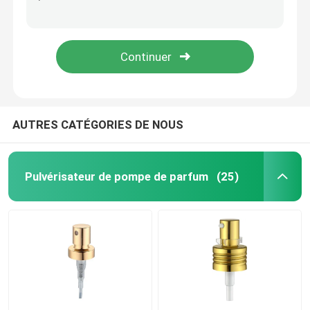
Pompe blanche antigouttes de distributeur de lotion étanche avec le long bec K207-3
Distributeur privé d'air durable de Multiscene 50 ml, bouteilles cosmétiques non-toxiques de pompe d'air K1309
Pulvérisateur fin de pompe de brume
Antigouttes multifonctionnel fin en plastique du pulvérisateur K302 de pompe de la brume ISO9001
Pulvérisateurs fins Multiscene résistant à l'usure de brume de noir de LDPE K304
Compte-gouttes d'huile essentielle
Pompe de distributeur de lotion
AUTRES CATÉGORIES DE NOUS
Pompes cosmétiques de traitement
Pulvérisateur de pompe de parfum
(25)
Pompe de mousse en plastique
Pompe de solvant de vernis à ongles
bouteille privée d'air de pompe