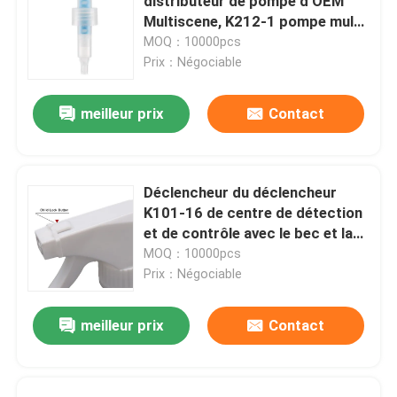
distributeur de pompe d'OEM
Multiscene, K212-1 pompe multi
de lotion de la fonction 24mm
MOQ：10000pcs
Prix：Négociable
meilleur prix
Contact
Déclencheur du déclencheur
K101-16 de centre de détection
et de contrôle avec le bec et la
fermeture résistants d'enfant
MOQ：10000pcs
Prix：Négociable
meilleur prix
Contact