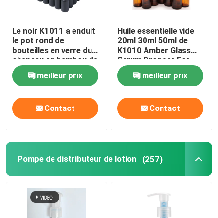
Le noir K1011 a enduit
Huile essentielle vide
le pot rond de
20ml 30ml 50ml de
bouteilles en verre du
K1010 Amber Glass
chapeau en bambou de
Serum Dropper For
compte-gouttes
meilleur prix
meilleur prix
Contact
Contact
Pompe de distributeur de lotion
(257)