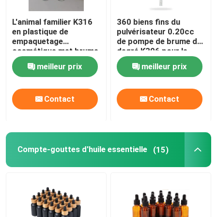
L'animal familier K316
360 biens fins du
en plastique de
pulvérisateur 0.20cc
empaquetage
de pompe de brume du
cosmétique met brume
degré K306 pour le
en bouteille fine vide
parfum
meilleur prix
meilleur prix
100ml 125ml de
protection solaire la
petite
Contact
Contact
Compte-gouttes d'huile essentielle
(15)