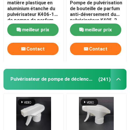
matière plastique en
Pompe de pulvérisation
aluminium étanche du
de bouteille de parfum
Pulvérisateur de carte de crédit
pulvérisateur K406-1
anti-déversement du
de pompe de parfum
pulvérisateur K405-2
de 12/20mm
de brouillard fin d'or
meilleur prix
meilleur prix
durable
Pen Perfume Spray
Contact
Contact
Chapeau en plastique
Bâtons de déodorant
Pulvérisateur de pompe de déclencheur
(241)
Pompe à crème en plastique
Bouteille en verre