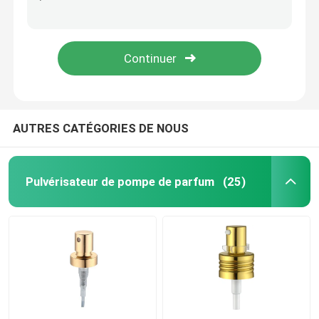
Pompe blanche antigouttes de distributeur de lotion étanche avec le long bec K207-3
Distributeur privé d'air durable de Multiscene 50 ml, bouteilles cosmétiques non-toxiques de pompe d'air K1309
Pulvérisateur fin de pompe de brume
Antigouttes multifonctionnel fin en plastique du pulvérisateur K302 de pompe de la brume ISO9001
Pulvérisateurs fins Multiscene résistant à l'usure de brume de noir de LDPE K304
Compte-gouttes d'huile essentielle
Pompe de distributeur de lotion
AUTRES CATÉGORIES DE NOUS
Pompes cosmétiques de traitement
Pulvérisateur de pompe de parfum
(25)
Pompe de mousse en plastique
Pompe de solvant de vernis à ongles
bouteille privée d'air de pompe