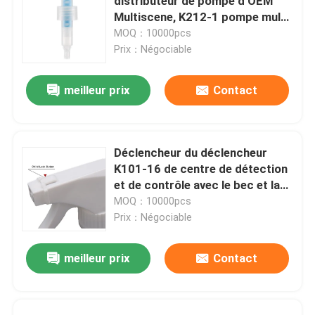
distributeur de pompe d'OEM
Multiscene, K212-1 pompe multi
de lotion de la fonction 24mm
MOQ：10000pcs
Prix：Négociable
meilleur prix
Contact
Déclencheur du déclencheur
K101-16 de centre de détection
et de contrôle avec le bec et la
fermeture résistants d'enfant
MOQ：10000pcs
Prix：Négociable
meilleur prix
Contact