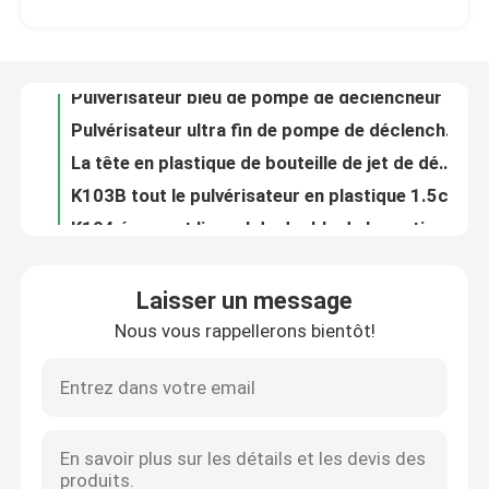
Pulvérisateur ultra fin de pompe de déclencheur de brume K106-1 résistant à l'usure pour des cosmétiques
La tête en plastique de bouteille de jet de déclencheur de Multiscene a réutilisé ultra très bien
Visite de l'usine
K103B tout le pulvérisateur en plastique 1.5cc de pompe de déclencheur a produit antigouttes multifonctionnel
K104 écument linceul de double de la sortie 1.20cc du pulvérisateur 28mm de pompe de déclencheur
Contrôle de qualité
Double tête de déclencheur de jet du linceul 1.5cc, déclencheur universel de bec de pulvérisation
Pompe antigouttes de rechange de savon d'ODM de pompe en plastique de distributeur pour la bouteille de lotion
Nous contacter
Biens multifonctionnels de lotion de distributeur de rechange en aluminium de pompe
Couleur rouge de 24mm de lotion de distributeur de fonction multi en plastique en bambou de pompe
Nouvelles
Anti réutilisable étanche crème dans le sens horaire du dessus K203-2 de distributeur de pompe
Laisser un message
Remplacement antigouttes de pompe de distributeur de savon liquide d'OEM étanche
Nous vous rappellerons bientôt!
Les affaires
L'anti dessus dans le sens horaire de pompe de lotion d'ODM, K203 a réutilisé le savon et la pompe de lotion
Dessus réutilisables de pompe de distributeur de savon de rechange de PE, pompes recyclables de lotion de K204 2CC
La pompe pratique de lotion de la vis 4CC, Multiscene savonnent des dessus de pompe de distributeur
Pulvérisateur de pompe de parfum
Pompe en plastique de distributeur de lotion de LDPE universelle pour le désinfectant
Matériel multi de LDPE de pompe de rechange de distributeur de lotion de savon de scène réutilisé
Pulvérisateur de pompe de déclencheur