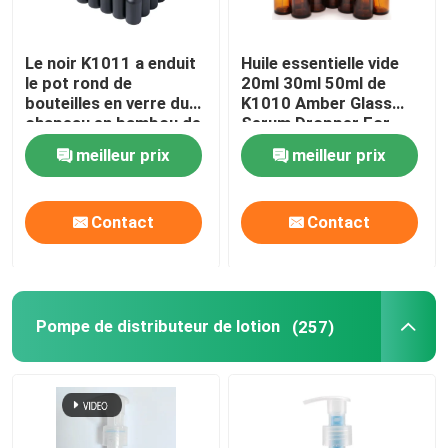
Le noir K1011 a enduit
Huile essentielle vide
le pot rond de
20ml 30ml 50ml de
bouteilles en verre du
K1010 Amber Glass
chapeau en bambou de
Serum Dropper For
compte-gouttes
meilleur prix
meilleur prix
Contact
Contact
Pompe de distributeur de lotion
(257)