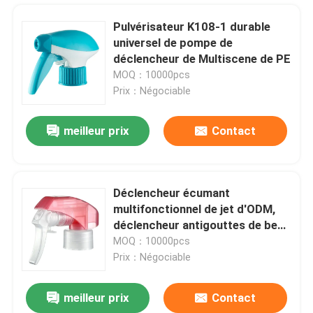
Pulvérisateur K108-1 durable
universel de pompe de
déclencheur de Multiscene de PE
MOQ：10000pcs
Prix：Négociable
meilleur prix
Contact
Déclencheur écumant
multifonctionnel de jet d'ODM,
À la maison
déclencheur antigouttes de bec
de pulvérisation pour la bouteille
MOQ：10000pcs
Prix：Négociable
Produits
meilleur prix
Contact
Pulvérisateur bleu de pompe de déclencheur de fonction multi universel pour la station de lavage
À propos de nous