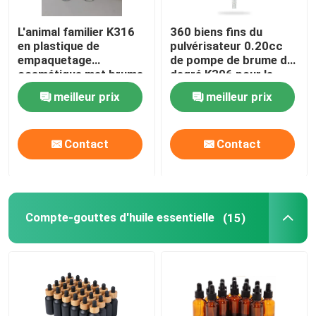
L'animal familier K316
360 biens fins du
en plastique de
pulvérisateur 0.20cc
empaquetage
de pompe de brume du
cosmétique met brume
degré K306 pour le
en bouteille fine vide
parfum
meilleur prix
meilleur prix
100ml 125ml de
protection solaire la
petite
Contact
Contact
Compte-gouttes d'huile essentielle
(15)