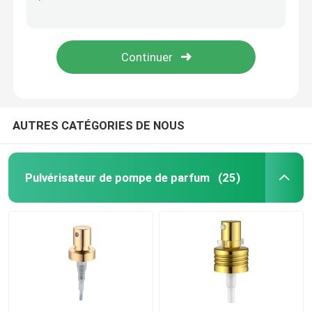
Pompe blanche antigouttes de distributeur de lotion étanche avec le long bec K207-3
Distributeur privé d'air durable de Multiscene 50 ml, bouteilles cosmétiques non-toxiques de pompe d'air K1309
Pulvérisateur fin de pompe de brume
Antigouttes multifonctionnel fin en plastique du pulvérisateur K302 de pompe de la brume ISO9001
Pulvérisateurs fins Multiscene résistant à l'usure de brume de noir de LDPE K304
Compte-gouttes d'huile essentielle
Pompe de distributeur de lotion
AUTRES CATÉGORIES DE NOUS
Pompes cosmétiques de traitement
Pulvérisateur de pompe de parfum
(25)
Pompe de mousse en plastique
Pompe de solvant de vernis à ongles
bouteille privée d'air de pompe