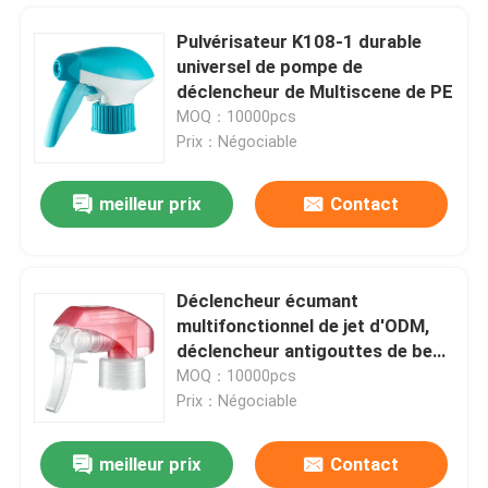
Pulvérisateur K108-1 durable
universel de pompe de
déclencheur de Multiscene de PE
MOQ：10000pcs
Prix：Négociable
meilleur prix
Contact
Déclencheur écumant
multifonctionnel de jet d'ODM,
À la maison
déclencheur antigouttes de bec
de pulvérisation pour la bouteille
MOQ：10000pcs
Prix：Négociable
Produits
meilleur prix
Contact
Pulvérisateur bleu de pompe de déclencheur de fonction multi universel pour la station de lavage
À propos de nous