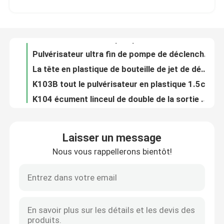
Pulvérisateur ultra fin de pompe de déclencheur de brume K106-1 résistant à l'usure pour des cosmétiques
La tête en plastique de bouteille de jet de déclencheur de Multiscene a réutilisé ultra très bien
Visite de l'usine
K103B tout le pulvérisateur en plastique 1.5cc de pompe de déclencheur a produit antigouttes multifonctionnel
K104 écument linceul de double de la sortie 1.20cc du pulvérisateur 28mm de pompe de déclencheur
Contrôle de qualité
Double tête de déclencheur de jet du linceul 1.5cc, déclencheur universel de bec de pulvérisation
Pompe antigouttes de rechange de savon d'ODM de pompe en plastique de distributeur pour la bouteille de lotion
Nous contacter
Biens multifonctionnels de lotion de distributeur de rechange en aluminium de pompe
Couleur rouge de 24mm de lotion de distributeur de fonction multi en plastique en bambou de pompe
Nouvelles
Anti réutilisable étanche crème dans le sens horaire du dessus K203-2 de distributeur de pompe
Laisser un message
Remplacement antigouttes de pompe de distributeur de savon liquide d'OEM étanche
Nous vous rappellerons bientôt!
Les affaires
L'anti dessus dans le sens horaire de pompe de lotion d'ODM, K203 a réutilisé le savon et la pompe de lotion
Dessus réutilisables de pompe de distributeur de savon de rechange de PE, pompes recyclables de lotion de K204 2CC
La pompe pratique de lotion de la vis 4CC, Multiscene savonnent des dessus de pompe de distributeur
Pulvérisateur de pompe de parfum
Pompe en plastique de distributeur de lotion de LDPE universelle pour le désinfectant
Matériel multi de LDPE de pompe de rechange de distributeur de lotion de savon de scène réutilisé
Pulvérisateur de pompe de déclencheur