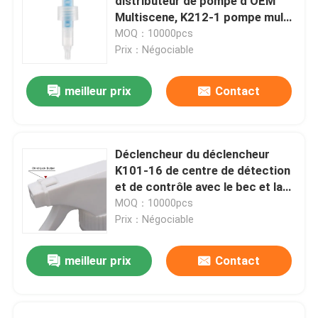
distributeur de pompe d'OEM
Multiscene, K212-1 pompe multi
de lotion de la fonction 24mm
MOQ：10000pcs
Prix：Négociable
meilleur prix
Contact
Déclencheur du déclencheur
K101-16 de centre de détection
et de contrôle avec le bec et la
fermeture résistants d'enfant
MOQ：10000pcs
Prix：Négociable
meilleur prix
Contact