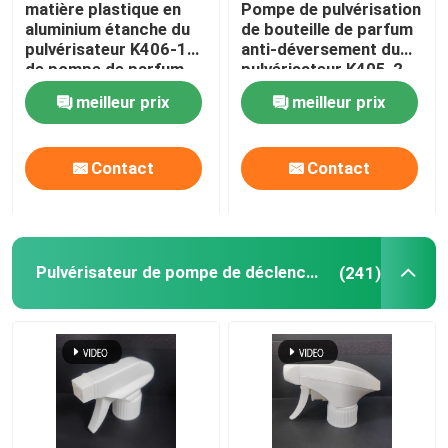
matière plastique en
Pompe de pulvérisation
aluminium étanche du
de bouteille de parfum
Pulvérisateur de carte de crédit
pulvérisateur K406-1
anti-déversement du
de pompe de parfum
pulvérisateur K405-2
de 12/20mm
de brouillard fin d'or
meilleur prix
meilleur prix
durable
Pen Perfume Spray
Contact
Contact
Chapeau en plastique
Bâtons de déodorant
Pulvérisateur de pompe de déclencheur
(241)
Pompe à crème en plastique
Bouteille en verre