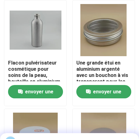
Visite de l'usine
Contrôle de qualité
Nous contacter
Flacon pulvérisateur
Une grande étui en
cosmétique pour
aluminium argenté
soins de la peau,
avec un bouchon à vis
Nouvelles
bouteille en aluminium
transparent pour les
de haute qualité
cosmétiques
envoyer une
envoyer une
Les affaires
demande
demande
Pulvérisateur de pompe de parfum
Pulvérisateur de pompe de déclencheur