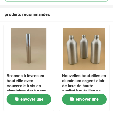
produits recommandés
Brosses à lèvres en
Nouvelles bouteilles en
À la maison
bouteille avec
aluminium argent clair
couvercle à vis en
de luxe de haute
aluminium doré pour
qualité bouteilles en
Produits
femmes
aluminium cosmétique
envoyer une
envoyer une
demande
demande
À propos de nous