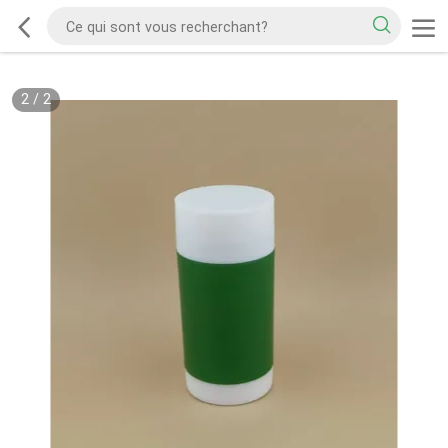
2
/
2