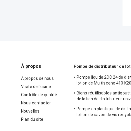
À propos
Pompe de distributeur de lot
Pompe liquide 2CC 24 de dist
À propos de nous
lotion de Multiscene 410 K2
Visite de l'usine
recyclables
Biens réutilisables antigout
Contrôle de qualité
de lotion de distributeur uni
Nous contacter
pompe
Pompe en plastique de distr
Nouvelles
lotion de savon de vis recycl
Plan du site
détergent