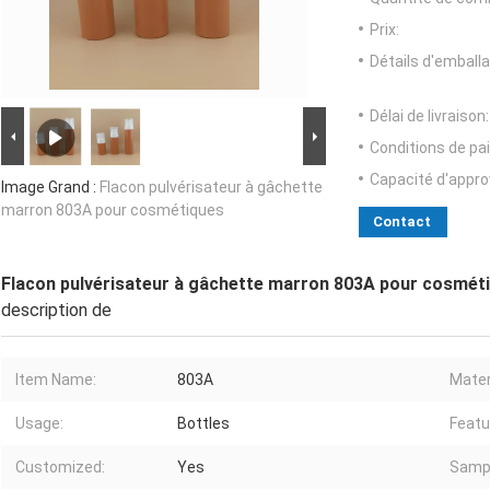
Prix:
Détails d'emballa
Délai de livraison:
Conditions de pa
Capacité d'appr
Image Grand :
Flacon pulvérisateur à gâchette
marron 803A pour cosmétiques
Contact
Flacon pulvérisateur à gâchette marron 803A pour cosmét
description de
Item Name:
803A
Mater
Usage:
Bottles
Featu
Customized:
Yes
Samp