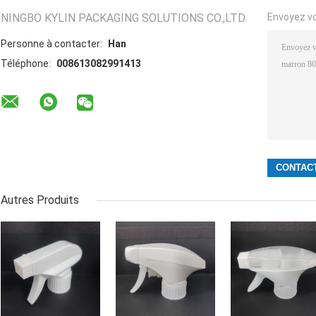
NINGBO KYLIN PACKAGING SOLUTIONS CO.,LTD.
Envoyez v
Personne à contacter:
Han
Téléphone:
008613082991413
Autres Produits