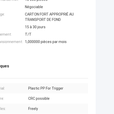
Négociable
ge:
CARTON FORT APPROPRIÉ AU
TRANSPORT DE FOND
15 à 30 jours
iement:
T/T
ovisionnement:
1,000000 pièces par mois
iques
ial:
Plastic PP For Trigger
re:
CRC possible
les:
Freely