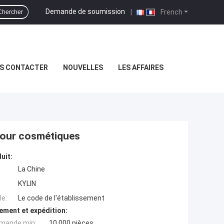
Demande de soumission
|
French
Chercher
S CONTACTER
NOUVELLES
LES AFFAIRES
pour cosmétiques
uit:
La Chine
KYLIN
e:
Le code de l'établissement
ement et expédition:
mande min:
10 000 pièces