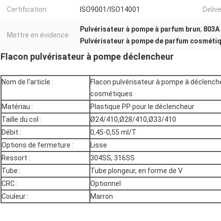
Certification:
ISO9001/ISO14001
Delive
Pulvérisateur à pompe à parfum brun
,
803A 
Mettre en évidence:
Pulvérisateur à pompe de parfum cosméti
Flacon pulvérisateur à pompe déclencheur
Nom de l'article :
Flacon pulvérisateur à pompe à déclenc
cosmétiques
Matériau :
Plastique PP pour le déclencheur
Taille du col :
Ø24/410,Ø28/410,Ø33/410
Débit :
0,45-0,55 ml/T
Options de fermeture :
Lisse
Ressort :
304SS, 316SS
Tube :
Tube plongeur, en forme de V
CRC :
Optionnel
Couleur :
Marron