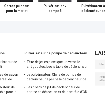
Carton puissant
Pulvérisation /
Pulvérisateur à
pour la mer et
pompe à
déclencheur e
MOQ 10000pcs
déclencheur de
plastique PP
Sprayer à
courant
Sélection de
démarreur Russie
pulvérisateur B2B
toutes les
BPF Fermeture
Acheteurs
couleurs avec d
Package
performances
500pcs/carte
fiables
LAI
ion
Pulvérisateur de pompe de déclencheur
ributeur de
Tête de jet en plastique universelle
05
antigouttes, bec jetable de déclencheur
du jet K111-1
tes de savon
Le pulvérisateur Chine de pompe de
versel de
déclencheur a pêché le déclencheur de
piston pour l'usage de Cleanning
ibuteur de
Les chefs de jet de déclencheur de
able pour le
centre de détection et de contrôle d'ODM
K112-1 équipent Multiscene d'un gicleur
jetable