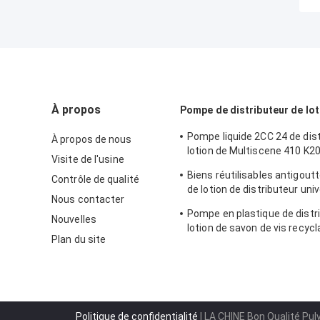
À propos
Pompe de distributeur de lot
Pompe liquide 2CC 24 de dist
À propos de nous
lotion de Multiscene 410 K2
Visite de l'usine
recyclables
Biens réutilisables antigout
Contrôle de qualité
de lotion de distributeur uni
Nous contacter
pompe
Pompe en plastique de distr
Nouvelles
lotion de savon de vis recycl
Plan du site
détergent
Politique de confidentialité
| LA CHINE Bon Qualité Pu