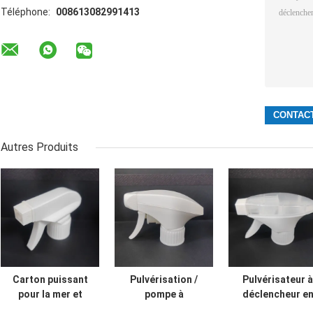
Téléphone:
008613082991413
Autres Produits
Carton puissant
Pulvérisation /
Pulvérisateur à
pour la mer et
pompe à
déclencheur e
MOQ 10000pcs
déclencheur de
plastique PP