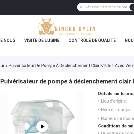
DE NOUS
VISITE DE L'USINE
CONTRÔLE DE QUALITÉ
NOU
eur
Pulvérisateur De Pompe À Déclenchement Clair K106-1 Avec Verr
Pulvérisateur de pompe à déclenchement clair
Détails sur le prod
Lieu d'origine:
Nom de marque:
Numéro de modèl
Conditions de pai
Quantité de com