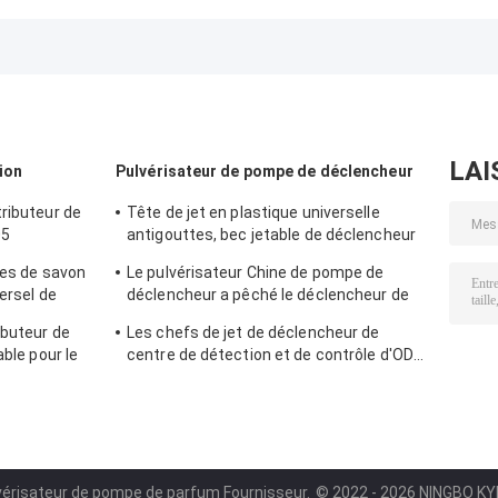
Sprayer à
courant
Sélection de
démarreur Russie
pulvérisateur B2B
toutes les
BPF Fermeture
Acheteurs
couleurs avec d
Package
performances
500pcs/carte
fiables
LAI
ion
Pulvérisateur de pompe de déclencheur
ributeur de
Tête de jet en plastique universelle
05
antigouttes, bec jetable de déclencheur
du jet K111-1
tes de savon
Le pulvérisateur Chine de pompe de
versel de
déclencheur a pêché le déclencheur de
piston pour l'usage de Cleanning
ibuteur de
Les chefs de jet de déclencheur de
able pour le
centre de détection et de contrôle d'ODM
K112-1 équipent Multiscene d'un gicleur
jetable
lvérisateur de pompe de parfum Fournisseur.
© 2022 - 2026 NINGBO KYL