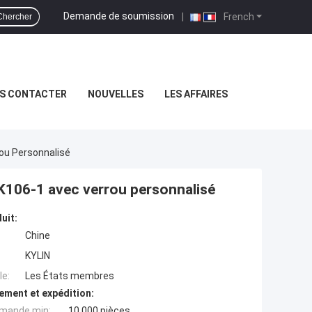
Demande de soumission
|
French
Chercher
S CONTACTER
NOUVELLES
LES AFFAIRES
ou Personnalisé
 K106-1 avec verrou personnalisé
uit:
Chine
KYLIN
e:
Les États membres
ement et expédition:
mande min:
10 000 pièces