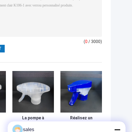
(
0
/ 3000)
La pompe à
Réalisez un
n
démarrage à
nettoyage
sales
pulvérisation à
impeccable avec