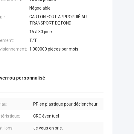
Négociable
ge:
CARTON FORT APPROPRIÉ AU
TRANSPORT DE FOND
15 à 30 jours
iement:
T/T
ovisionnement:
1,000000 pièces par mois
 verrou personnalisé
iau:
PP en plastique pour déclencheur
téristique:
CRC éventuel
tillons:
Je vous en prie.