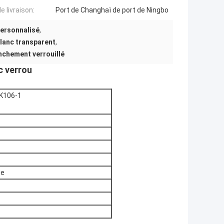
e livraison:
Port de Changhaï de port de Ningbo
personnalisé
,
lanc transparent
,
nchement verrouillé
c verrou
 K106-1
ue