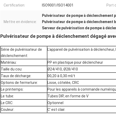
Certification:
ISO9001/ISO14001
Port d
Pulvérisateur de pompe à déclenchement 
Mettre en évidence:
Pulvérisateur de pompe à déclenchement b
Serveur de pulvérisation de pompe à décle
Pulvérisateur de pompe à déclenchement dégagé ave
Série de pulvérisateur de
L'appareil de pulvérisation à déclencheur,
déclenchement:
Matériau:
PP en plastique pour déclencheur
Taille du cou:
Ø24/410, Ø28/410
Taux de décharge:
00,20 à 0,30 ml/t
Options de fermeture:
Lisse, côtelée, CRC
Le printemps:
Pour les appareils à commande numériq
Le tube:
Tubes DIP, en forme de V
Le CRC:
Optionnel
Couleur:
C' est clair.