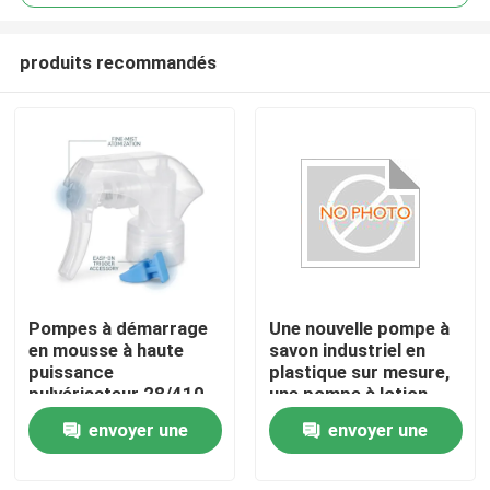
produits recommandés
Pompes à démarrage
Une nouvelle pompe à
À la maison
en mousse à haute
savon industriel en
puissance
plastique sur mesure,
pulvérisateur 28/410
une pompe à lotion
Produits
Dispensateur de
K201-4
envoyer une
envoyer une
mousse en crème
riche pour produits de
demande
demande
nettoyage de carreaux
À propos de nous