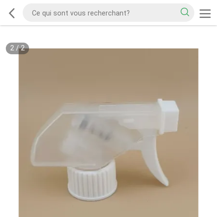
2
/
2