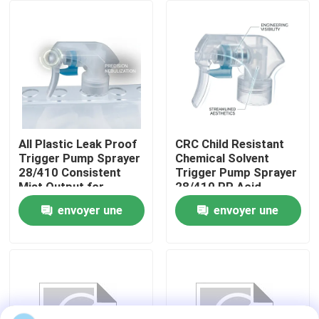
de salle de bain
Visite de l'usine
Contrôle de qualité
Nous contacter
All Plastic Leak Proof
CRC Child Resistant
Trigger Pump Sprayer
Chemical Solvent
28/410 Consistent
Trigger Pump Sprayer
Nouvelles
Mist Output for
28/410 PP Acid
Household Cleaning
Resistant for
envoyer une
envoyer une
Bottles
Industrial Cleaning
Les affaires
demande
demande
Pulvérisateur de pompe de parfum
Pulvérisateur de pompe de déclencheur